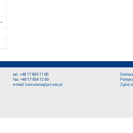
tel.: +48 17 865 11 00
Deklara
fax: +48 17 854 12 60
Polityk
e-mail:
kancelaria@prz.edu.pl
Zgłoś b