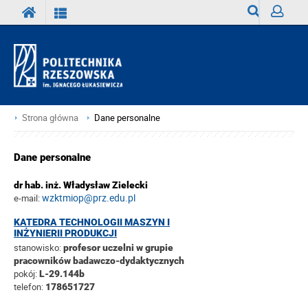
Wyszukiwark
Zaloguj
Strona główna
Dane personalne
Dane personalne
dr hab. inż. Władysław Zielecki
wzktmiop@prz.edu.pl
e-mail:
KATEDRA TECHNOLOGII MASZYN I
INŻYNIERII PRODUKCJI
stanowisko:
profesor uczelni w grupie
pracowników badawczo-dydaktycznych
pokój:
L-29.144b
telefon:
178651727