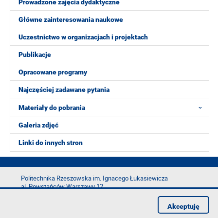
Prowadzone zajęcia dydaktyczne
Główne zainteresowania naukowe
Uczestnictwo w organizacjach i projektach
Publikacje
Opracowane programy
Najczęściej zadawane pytania
Materiały do pobrania
Galeria zdjęć
Linki do innych stron
Politechnika Rzeszowska im. Ignacego Łukasiewicza
al. Powstańców Warszawy 12
35-029 Rzeszów
Akceptuję
tel.: +48 17 865 11 00